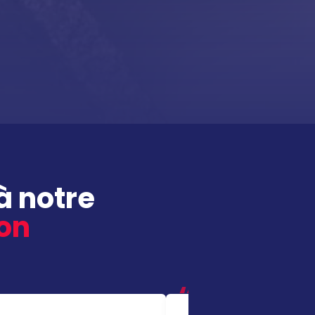
à notre
ion