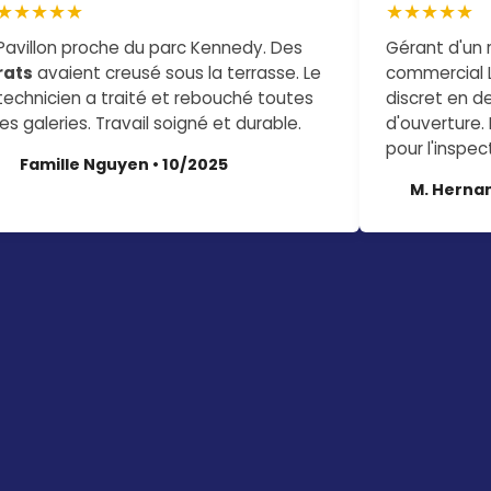
★★★★★
★★★★★
Pavillon proche du parc Kennedy. Des
Gérant d'un 
rats
avaient creusé sous la terrasse. Le
commercial 
technicien a traité et rebouché toutes
discret en d
les galeries. Travail soigné et durable.
d'ouverture
pour l'inspect
Famille Nguyen • 10/2025
M. Hernan