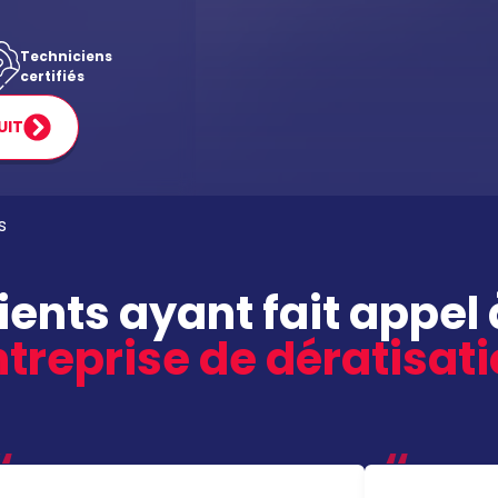
Techniciens
certifiés
UIT
s
lients ayant fait appel 
treprise de dératisat