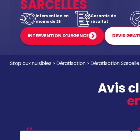
SARCELLES
Intervention en
Garantie de
moins de 2h
résultat
INTERVENTION D'URGENCE
DEVIS GRAT
Stop aux nuisibles
>
Dératisation
>
Dératisation Sarcelle
Avis c
en