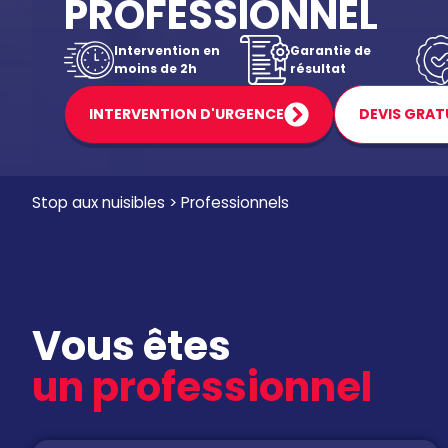
PROFESSIONNEL
Intervention en
Garantie de
moins de 2h
résultat
INTERVENTION D'URGENCE
DEVIS GRAT
Stop aux nuisibles
>
Professionnels
Vous êtes
un professionnel