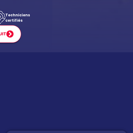
Techniciens
certifiés
UIT