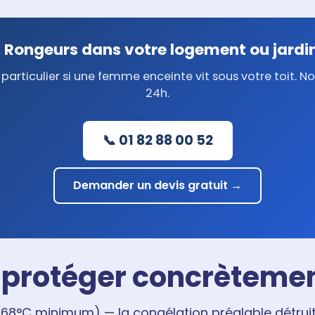
 Rongeurs dans votre logement ou jardin
particulier si une femme enceinte vit sous votre toit. N
24h.
📞 01 82 88 00 52
Demander un devis gratuit →
protéger concrètemen
68°C minimum) — la congélation préalable détruit 