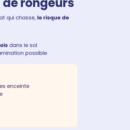
n de rongeurs
hat qui chasse,
le risque de
ois
dans le sol
tamination possible
tes enceinte
se