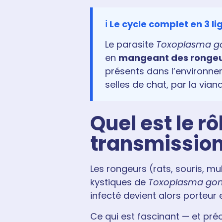
ℹ️ Le cycle complet en 3 l
Le parasite
Toxoplasma go
en
mangeant des rongeu
présents dans l’environne
selles de chat, par la via
Quel est le r
transmission
Les rongeurs (rats, souris, m
kystiques de
Toxoplasma gon
infecté devient alors porteur
Ce qui est fascinant — et pré