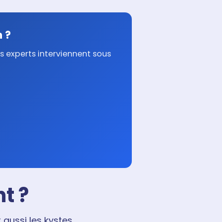
 ?
os experts interviennent sous
t ?
aussi les kystes