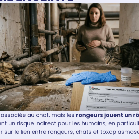
associée au chat, mais les
rongeurs jouent un rô
nt un risque indirect pour les humains, en particul
r sur le lien entre rongeurs, chats et toxoplasmose