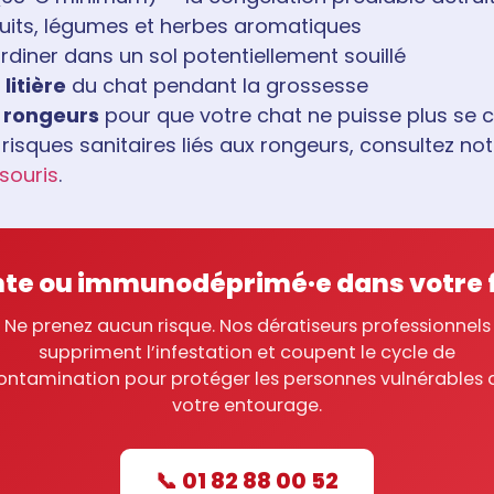
uits, légumes et herbes aromatiques
rdiner dans un sol potentiellement souillé
litière
du chat pendant la grossesse
e rongeurs
pour que votre chat ne puisse plus se 
isques sanitaires liés aux rongeurs, consultez notr
 souris
.
nte ou immunodéprimé·e dans votre f
Ne prenez aucun risque. Nos dératiseurs professionnels
suppriment l’infestation et coupent le cycle de
ontamination pour protéger les personnes vulnérables 
votre entourage.
📞 01 82 88 00 52