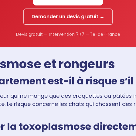
Demander un devis gratuit →
Devis gratuit — Intervention 7j/7 — Île-de-France
asmose et rongeurs
tement est-il à risque s’il
rieur qui ne mange que des croquettes ou pâtées i
te. Le risque concerne les chats qui chassent d
r la toxoplasmose directe