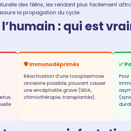
 naturelle des félins, les rendant plus facilement a
assure la propagation du cycle.
 l’humain : qui est vr
🛡️ Immunodéprimés
✅ P
Réactivation d’une toxoplasmose
Pour
ancienne possible, pouvant causer
immu
une encéphalite grave (SIDA,
asym
œtus.
chimiothérapie, transplantés).
(syn
uelle
dura