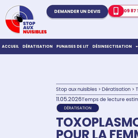
09 87 
DEMANDER UN DEVIS
ACCUEIL
DÉRATISATION
PUNAISES DE LIT
DÉSINSECTISATION
Stop aux nuisibles
>
Dératisation
>
T
11.05.2026
Temps de lecture estim
DÉRATISATION
TOXOPLASMOS
POUR LA FEM