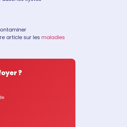
contaminer
e article sur les
maladies
oyer ?
de