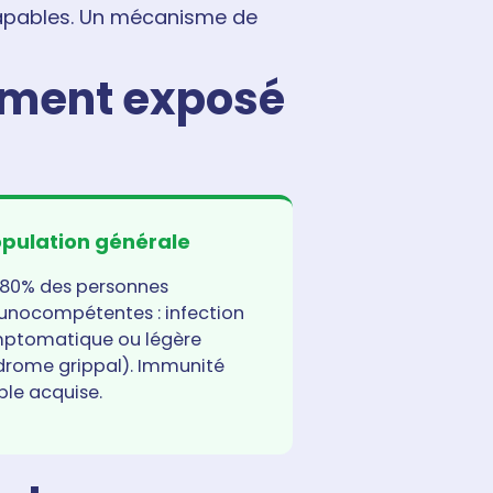
ttrapables. Un mécanisme de
aiment exposé
opulation générale
 80% des personnes
nocompétentes : infection
ptomatique ou légère
drome grippal). Immunité
ble acquise.