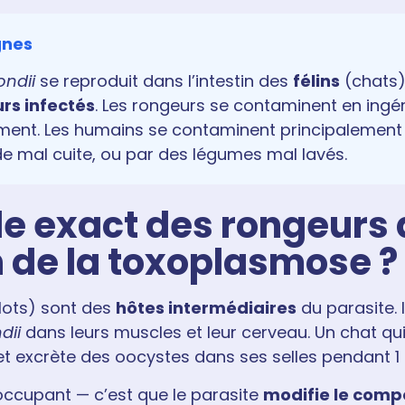
ignes
ndii
se reproduit dans l’intestin des
félins
(chats)
rs infectés
. Les rongeurs se contaminent en ing
ment. Les humains se contaminent principalement
nde mal cuite, ou par des légumes mal lavés.
ôle exact des rongeurs
 de la toxoplasmose ?
ulots) sont des
hôtes intermédiaires
du parasite. 
dii
dans leurs muscles et leur cerveau. Un chat q
 et excrète des oocystes dans ses selles pendant 1
occupant — c’est que le parasite
modifie le comp