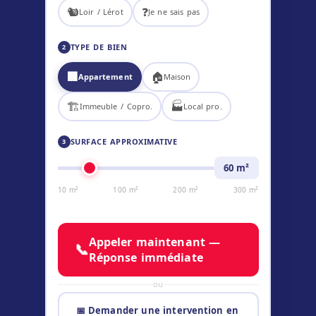
🐿️
❓
Loir / Lérot
Je ne sais pas
TYPE DE BIEN
2
🏢
🏠
Appartement
Maison
🏗️
🏭
Immeuble / Copro.
Local pro.
SURFACE APPROXIMATIVE
3
60
m²
10 m²
100 m²
200 m²
300 m²
Appeler maintenant —
📞
Réponse immédiate
ou
📅 Demander une intervention en