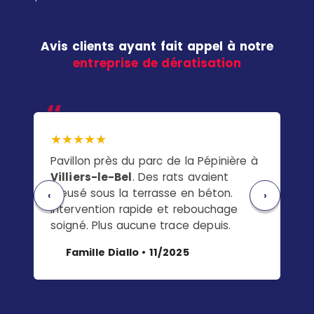
Avis clients ayant fait appel à notre
entreprise de dératisation
★★★★★
★
Pavillon près du parc de la Pépinière à
Ap
Villiers-le-Bel
. Des rats avaient
On 
creusé sous la terrasse en béton.
la 
‹
›
Intervention rapide et rebouchage
pas
soigné. Plus aucune trace depuis.
a 
Famille Diallo • 11/2025