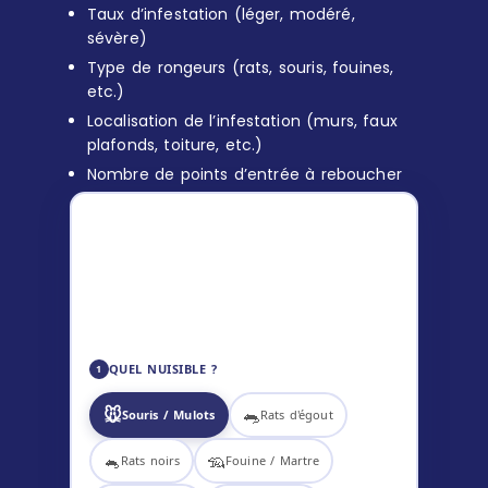
Taux d’infestation (léger, modéré,
sévère)
Type de rongeurs (rats, souris, fouines,
etc.)
Localisation de l’infestation (murs, faux
plafonds, toiture, etc.)
Nombre de points d’entrée à reboucher
ESTIMATION DÉRATISATION
119
–
169
€ TTC
✅ Diagnostic inclus
🎯 Technicien certifié
📋 Tarif communiqué avant intervention
QUEL NUISIBLE ?
1
🐭
🐀
Souris / Mulots
Rats d'égout
🐁
🦡
Rats noirs
Fouine / Martre