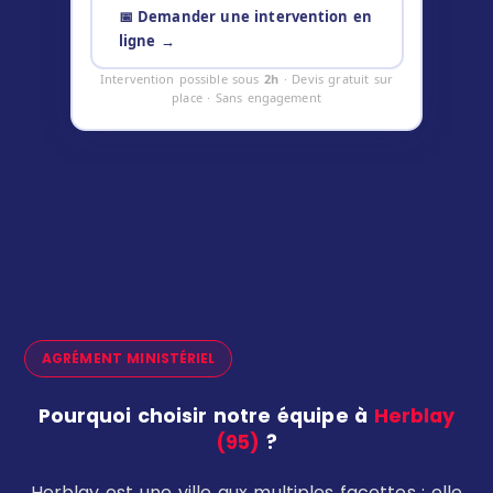
📅 Demander une intervention en
ligne →
Intervention possible sous
2h
· Devis gratuit sur
place · Sans engagement
AGRÉMENT MINISTÉRIEL
Pourquoi choisir notre équipe à
Herblay
(95)
?
Herblay est une ville aux multiples facettes : elle