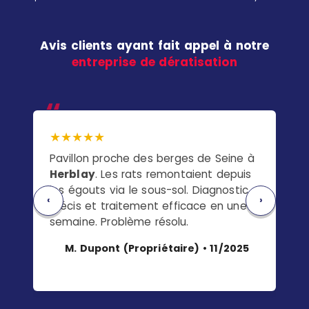
Avis clients ayant fait appel à notre
entreprise de dératisation
★★★★★
★
Pavillon proche des berges de Seine à
Ré
Herblay
. Les rats remontaient depuis
He
les égouts via le sous-sol. Diagnostic
loc
‹
›
précis et traitement efficace en une
pro
semaine. Problème résolu.
rés
M. Dupont (Propriétaire) • 11/2025