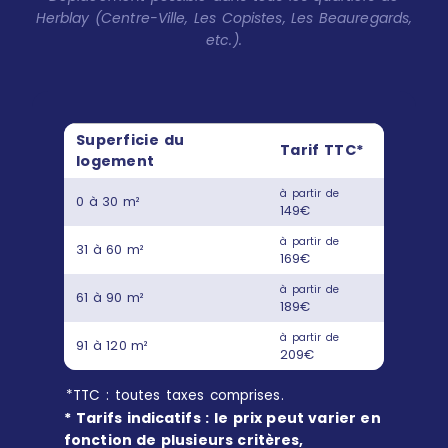
Herblay (Centre-Ville, Les Copistes, Les Beauregards,
etc.).
Superficie du
Tarif TTC*
logement
à partir de
0 à 30 m²
149€
à partir de
31 à 60 m²
169€
à partir de
61 à 90 m²
189€
à partir de
91 à 120 m²
209€
*TTC : toutes taxes comprises.
* Tarifs indicatifs : le prix peut varier en
fonction de plusieurs critères,