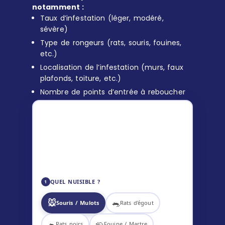
notamment :
Taux d’infestation (léger, modéré,
sévère)
Type de rongeurs (rats, souris, fouines,
etc.)
Localisation de l’infestation (murs, faux
plafonds, toiture, etc.)
Nombre de points d’entrée à reboucher
ESTIMATION DÉRATISATION
119
–
169
€ TTC
✅ Diagnostic inclus
🎯 Technicien certifié
📋 Tarif communiqué avant intervention
QUEL NUISIBLE ?
1
🐭
🐀
Souris / Mulots
Rats d'égout
🐁
🦡
Rats noirs
Fouine / Martre