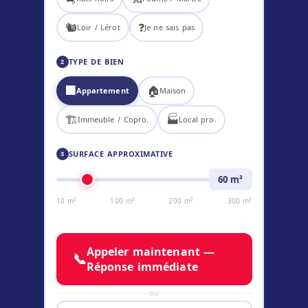
🐿️
❓
Loir / Lérot
Je ne sais pas
TYPE DE BIEN
2
🏢
🏠
Appartement
Maison
🏗️
🏭
Immeuble / Copro.
Local pro.
SURFACE APPROXIMATIVE
3
60
m²
10 m²
100 m²
200 m²
300 m²
Appeler maintenant —
📞
Réponse immédiate
ou