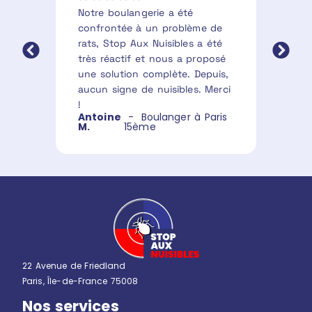
Notre boulangerie a été
Excell
confrontée à un problème de
l’élimi
rats, Stop Aux Nuisibles a été
guêpes
très réactif et nous a proposé
interv
une solution complète. Depuis,
résolu
aucun signe de nuisibles. Merci
Très pr
!
raison
Antoine
- Boulanger à Paris
Michel
M.
15ème
22 Avenue de Friedland
Paris, Île-de-France 75008
Nos services