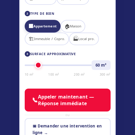
TYPE DE BIEN
2
🏢
🏠
Appartement
Maison
🏗️
🏭
Immeuble / Copro.
Local pro.
SURFACE APPROXIMATIVE
3
60
m²
10 m²
100 m²
200 m²
300 m²
Appeler maintenant —
📞
Réponse immédiate
ou
📅 Demander une intervention en
ligne →