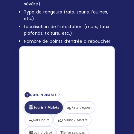
sévère)
Type de rongeurs (rats, souris, fouines,
etc.)
Localisation de l’infestation (murs, faux
plafonds, toiture, etc.)
Nombre de points d’entrée à reboucher
ESTIMATION DÉRATISATION
119
–
169
€ TTC
✅ Diagnostic inclus
🎯 Technicien certifié
📋 Tarif communiqué avant intervention
QUEL NUISIBLE ?
1
🐭
🐀
Souris / Mulots
Rats d'égout
🐁
🦡
Rats noirs
Fouine / Martre
🐿️
❓
Loir / Lérot
Je ne sais pas