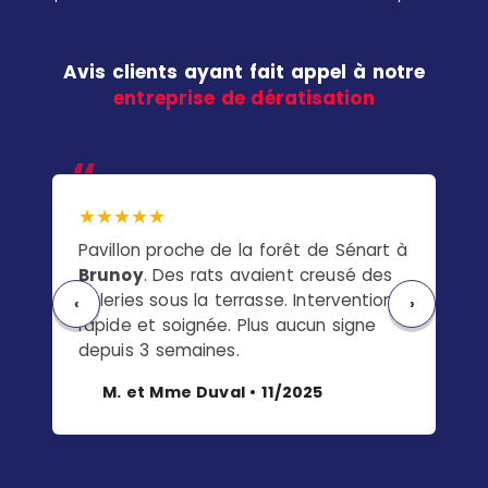
Avis clients ayant fait appel à notre
entreprise de dératisation
★★★★★
★
Pavillon proche de la forêt de Sénart à
Ap
Brunoy
. Des rats avaient creusé des
Yer
galeries sous la terrasse. Intervention
clo
‹
›
rapide et soignée. Plus aucun signe
te
depuis 3 semaines.
ent
M. et Mme Duval • 11/2025