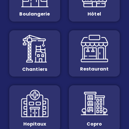
Boulangerie
Hôtel
Restaurant
Chantiers
Hopitaux
Copro