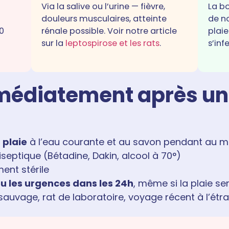
Via la salive ou l’urine — fièvre,
La b
douleurs musculaires, atteinte
de n
10
rénale possible. Voir notre article
plai
sur la
leptospirose et les rats
.
s’in
mmédiatement après un
plaie
à l’eau courante et au savon pendant au m
septique (Bétadine, Dakin, alcool à 70°)
nt stérile
u les urgences dans les 24h
, même si la plaie s
 sauvage, rat de laboratoire, voyage récent à l’étr