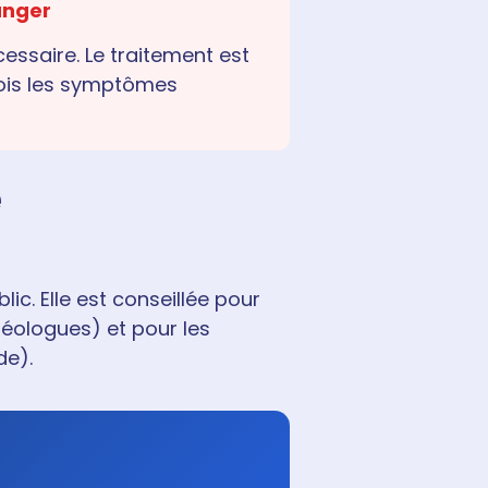
anger
essaire. Le traitement est
fois les symptômes
e
c. Elle est conseillée pour
léologues) et pour les
de).