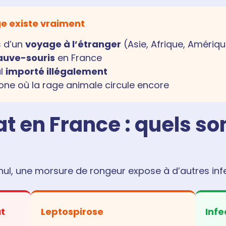
ge existe vraiment
s d’un
voyage à l’étranger
(Asie, Afrique, Amérique
auve-souris
en France
al
importé illégalement
one où la rage animale circule encore
t en France : quels son
 nul, une morsure de rongeur expose à d’autres inf
at
Leptospirose
Infe