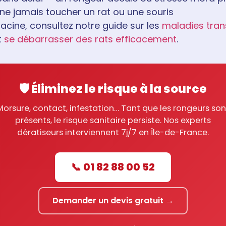
 ne jamais toucher un rat ou une souris
racine, consultez notre guide sur les
maladies trans
t
se débarrasser des rats efficacement
.
🛡️ Éliminez le risque à la source
Morsure, contact, infestation… Tant que les rongeurs son
présents, le risque sanitaire persiste. Nos experts
dératiseurs interviennent 7j/7 en Île-de-France.
📞 01 82 88 00 52
Demander un devis gratuit →