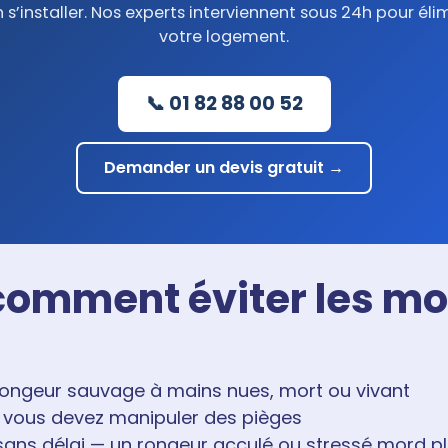
 s’installer. Nos experts interviennent sous 24h pour éli
votre logement.
📞 01 82 88 00 52
Demander un devis gratuit →
 comment éviter les m
rongeur sauvage à mains nues, mort ou vivant
i vous devez manipuler des pièges
 sans délai — un rongeur acculé ou stressé mord p