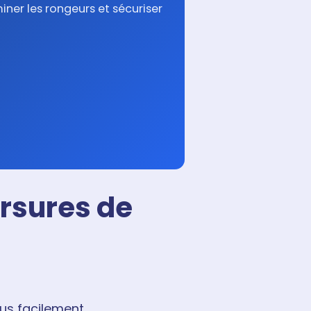
miner les rongeurs et sécuriser
orsures de
lus facilement