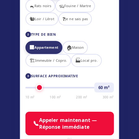
🐁
🦡
Rats noirs
Fouine / Martre
🐿️
❓
Loir / Lérot
Je ne sais pas
TYPE DE BIEN
2
🏢
🏠
Appartement
Maison
🏗️
🏭
Immeuble / Copro.
Local pro.
SURFACE APPROXIMATIVE
3
60
m²
10 m²
100 m²
200 m²
300 m²
Appeler maintenant —
📞
Réponse immédiate
ou