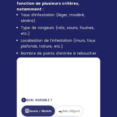
fonction de plusieurs critères,
notamment :
Taux d’infestation (léger, modéré,
sévère)
Type de rongeurs (rats, souris, fouines,
etc.)
Localisation de l’infestation (murs, faux
plafonds, toiture, etc.)
Nombre de points d’entrée à reboucher
ESTIMATION DÉRATISATION
119
–
169
€ TTC
✅ Diagnostic inclus
🎯 Technicien certifié
📋 Tarif communiqué avant intervention
QUEL NUISIBLE ?
1
🐭
🐀
Souris / Mulots
Rats d'égout