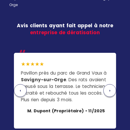
Orge
Avis clients ayant fait appel à notre
entreprise de dératisation
★★★★★
★
Pavillon près du parc de Grand Vaux à
Ap
Savigny-sur-Orge
. Des rats avaient
la 
creusé sous la terrasse. Le technicien
gai
‹
›
a traité et rebouché tous les accès.
pro
Plus rien depuis 3 mois.
en
M. Dupont (Propriétaire) • 11/2025