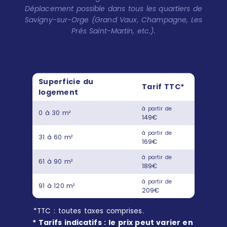
Déplacement possible dans tous les quartiers de
Savigny-sur-Orge (Grand Vaux, Champagne, Les
Prés Saint-Martin, etc.).
Superficie du
Tarif TTC*
logement
à partir de
0 à 30 m²
149€
à partir de
31 à 60 m²
169€
à partir de
61 à 90 m²
189€
à partir de
91 à 120 m²
209€
*TTC : toutes taxes comprises.
* Tarifs indicatifs : le prix peut varier en