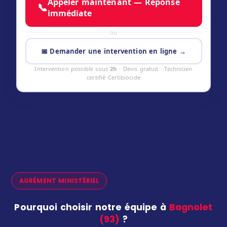
Appeler maintenant — Réponse
📞
immédiate
ou
📅 Demander une intervention en ligne →
Intervention possible sous
2h
· Devis gratuit · Technicien
certifié Certibiocide
AGRÉMENT MINISTÉRIEL
Pourquoi choisir notre équipe à
Bagnolet
(93)
?