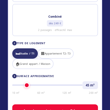
⚡
Combiné
dès 249 €
2 passages · efficacité max
TYPE DE LOGEMENT
2
🛏️
🏢
Studio / T1
Appartement T2–T3
🏠
Grand appart / Maison
SURFACE APPROXIMATIVE
3
45
m²
10 m²
60 m²
120 m²
200 m²