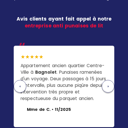
Avis clients ayant fait appel à notre
entreprise anti punaises de lit
★★★★★
★
Appartement ancien quartier Centre-
Ap
Ville à
Bagnolet
. Punaises ramenées
av
d'un voyage. Deux passages à 15 jours
de
d'intervalle, plus aucune piqûre depuis.
Ça
‹
›
Intervention très propre et
ont
respectueuse du parquet ancien.
se
l'é
Mme de C. • 11/2025