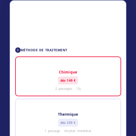
ESTIMATION PUNAISES DE LIT
149
–
229
€ TTC
✅ Technicien certifié Certibiocide
🛡️ Garantie résultat
📋 Tarif communiqué avant intervention
MÉTHODE DE TRAITEMENT
1
💊
Chimique
dès 149 €
2 passages · 15j
🔥
Thermique
dès 209 €
1 passage · résultat immédiat