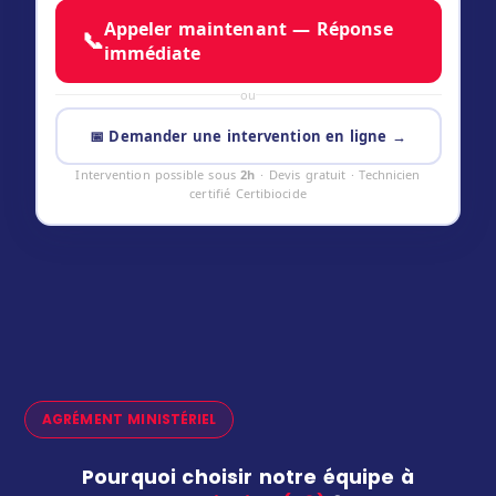
Appeler maintenant — Réponse
📞
immédiate
ou
📅 Demander une intervention en ligne →
Intervention possible sous
2h
· Devis gratuit · Technicien
certifié Certibiocide
AGRÉMENT MINISTÉRIEL
Pourquoi choisir notre équipe à