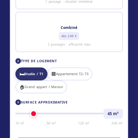
1 passage · résultat immédiat
⚡
Combiné
dès 249 €
2 passages · efficacité max
TYPE DE LOGEMENT
2
🛏️
🏢
Studio / T1
Appartement T2–T3
🏠
Grand appart / Maison
SURFACE APPROXIMATIVE
3
45
m²
10 m²
60 m²
120 m²
200 m²