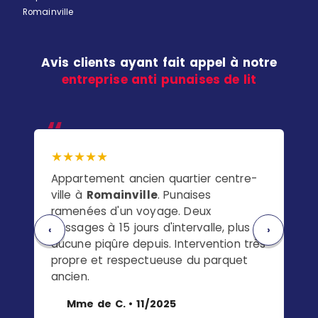
Romainville
Avis clients ayant fait appel à notre
entreprise anti punaises de lit
★★★★★
★
Appartement ancien quartier centre-
Ma
ville à
Romainville
. Punaises
ch
ramenées d'un voyage. Deux
pu
passages à 15 jours d'intervalle, plus
s'e
‹
›
aucune piqûre depuis. Intervention très
to
propre et respectueuse du parquet
pas
ancien.
Mme de C. • 11/2025