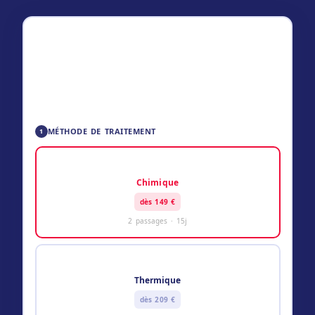
ESTIMATION PUNAISES DE LIT
149
–
229
€ TTC
✅ Technicien certifié Certibiocide
🛡️ Garantie résultat
📋 Tarif communiqué avant intervention
MÉTHODE DE TRAITEMENT
1
💊
Chimique
dès 149 €
2 passages · 15j
🔥
Thermique
dès 209 €