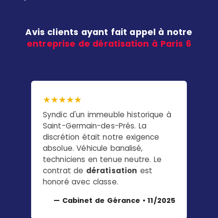
Avis clients ayant fait appel à notre
entreprise de dératisation à Paris 6
★★★★★
★★
Syndic d'un immeuble historique à
Bras
Saint-Germain-des-Prés. La
Boul
discrétion était notre exigence
Inter
absolue. Véhicule banalisé,
HACCP
techniciens en tenue neutre. Le
total
contrat de
dératisation
est
réput
honoré avec classe.
— 
— Cabinet de Gérance • 11/2025