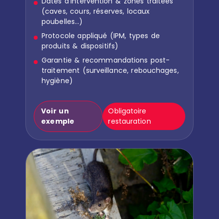
Dates d’intervention & zones traitées
(caves, cours, réserves, locaux
poubelles…)
Protocole appliqué (IPM, types de
produits & dispositifs)
Garantie & recommandations post-
traitement (surveillance, rebouchages,
hygiène)
Voir un
Obligatoire
exemple
restauration