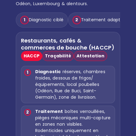
Odéon, Luxembourg & alentours.
1
Diagnostic ciblé
2
Traitement adapté
Restaurants, cafés &
I
commerces de bouche (HACCP)
(
HACCP
Traçabilité
Attestation
C
Diagnostic
réserves, chambres
1
froides, dessous de frigos/
équipements, local poubelles
(Odéon, Rue de Buci, Saint-
Germain), zone de livraison.
Traitement
boîtes verrouillées,
2
pièges mécaniques multi-capture
en zones non visibles.
Rodenticides uniquement en