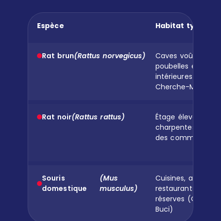
Espèce
Habitat typique 
Rat brun
(Rattus norvegicus)
Caves voûtées, lo
poubelles en sous-
intérieures (Saint
Cherche-Midi)
Rat noir
(Rattus rattus)
Étage élevé, comb
charpentes, faux-
des commerces & 
Souris
(Mus
Cuisines, arrières 
domestique
musculus)
restaurants, bout
réserves (Odéon, 
Buci)