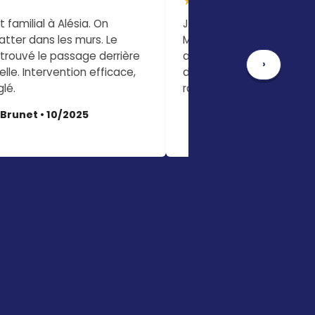
★★★★★
familial à Alésia. On
J'habite en rez-de-jardin
atter dans les murs. Le
Montsouris. J'avais peur
 trouvé le passage derrière
avec les produits. Le tech
›
elle. Intervention efficace,
des boîtiers sécurisés à c
lé.
rassurant et efficace.
 Brunet • 10/2025
— Marc D. • 09/2025