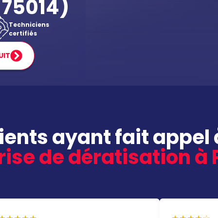
75014)
Techniciens
certifiés
UIT
lients ayant fait appel 
ise de dératisation à 