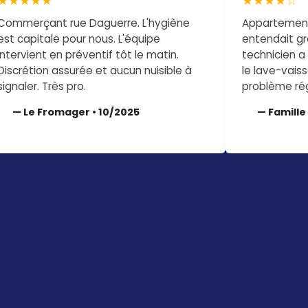
★★★★★
★★★★☆
Commerçant rue Daguerre. L'hygiène
Appartement 
est capitale pour nous. L'équipe
entendait gr
intervient en préventif tôt le matin.
technicien a
Discrétion assurée et aucun nuisible à
le lave-vaiss
signaler. Très pro.
problème rég
— Le Fromager • 10/2025
— Famille