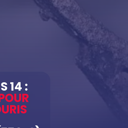
 14 :
 POUR
OURIS