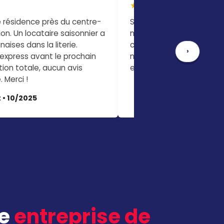
★★★★☆
 résidence près du centre-
Studio meublé à Meudon-
on. Un locataire saisonnier a
me faisais piquer toutes 
naises dans la literie.
comprendre. Le technicie
›
 express avant le prochain
nid derrière la
tête de lit
étion totale, aucun avis
efficace, je dors enfin tra
. Merci !
Marc D. • 09/2025
 • 10/2025
re
entreprise de