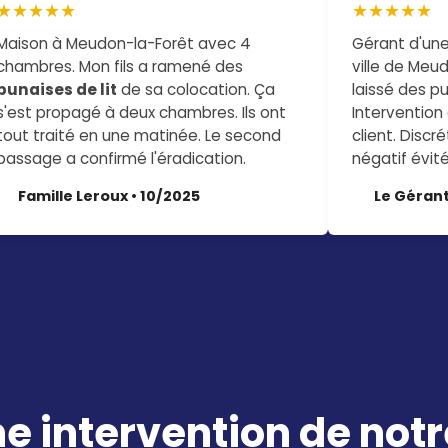
★★★★★
★★★★★
Maison à Meudon-la-Forêt avec 4
Gérant d'une
chambres. Mon fils a ramené des
ville de Meud
punaises de lit
de sa colocation. Ça
laissé des pu
s'est propagé à deux chambres. Ils ont
Intervention
tout traité en une matinée. Le second
client. Discr
passage a confirmé l'éradication.
négatif évité
Famille Leroux • 10/2025
Le Gérant
e intervention de not