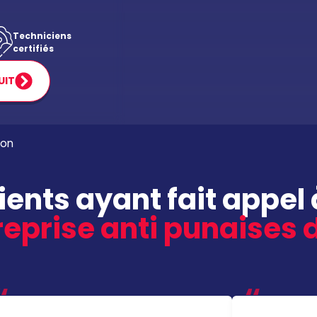
Techniciens
certifiés
UIT
don
lients ayant fait appel 
eprise anti punaises d