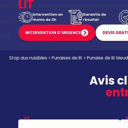
LIT
Intervention en
Garantie de
moins de 2h
résultat
INTERVENTION D'URGENCE
DEVIS GRAT
Stop aux nuisibles
>
Punaises de lit
>
Punaise de lit Meu
Avis c
entr