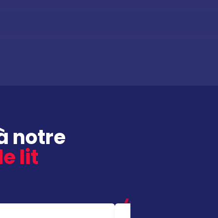
à notre
e lit