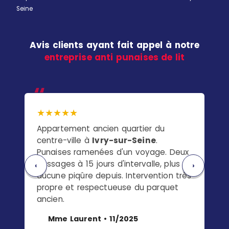
Seine
Avis clients ayant fait appel à notre
entreprise anti punaises de lit
★★★★★
★
Appartement ancien quartier du
Ma
centre-ville à
Ivry-sur-Seine
.
ch
Punaises ramenées d'un voyage. Deux
pu
passages à 15 jours d'intervalle, plus
s'e
‹
›
aucune piqûre depuis. Intervention très
to
propre et respectueuse du parquet
pas
ancien.
Mme Laurent • 11/2025