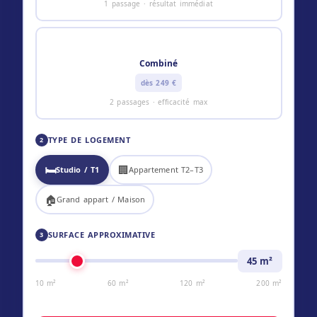
1 passage · résultat immédiat
⚡
Combiné
dès 249 €
2 passages · efficacité max
TYPE DE LOGEMENT
2
🛏️
🏢
Studio / T1
Appartement T2–T3
🏠
Grand appart / Maison
SURFACE APPROXIMATIVE
3
45
m²
10 m²
60 m²
120 m²
200 m²