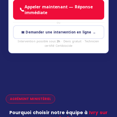
Appeler maintenant — Réponse
📞
immédiate
ou
📅 Demander une intervention en ligne →
Intervention possible sous
2h
· Devis gratuit · Technicien
certifié Certibiocide
AGRÉMENT MINISTÉRIEL
Pourquoi choisir notre équipe à
Ivry sur