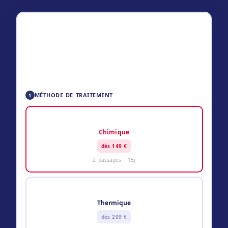
ESTIMATION PUNAISES DE LIT
149
–
229
€ TTC
✅ Technicien certifié Certibiocide
🛡️ Garantie résultat
📋 Tarif communiqué avant intervention
MÉTHODE DE TRAITEMENT
1
💊
Chimique
dès 149 €
2 passages · 15j
🔥
Thermique
dès 209 €