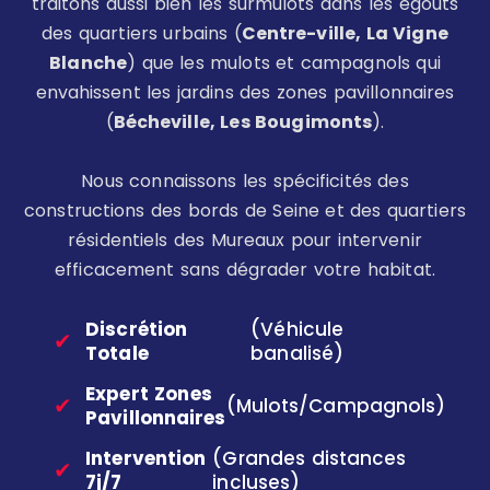
traitons aussi bien les surmulots dans les égouts
des quartiers urbains (
Centre-ville, La Vigne
Blanche
) que les mulots et campagnols qui
envahissent les jardins des zones pavillonnaires
(
Bécheville, Les Bougimonts
).
Nous connaissons les spécificités des
constructions des bords de Seine et des quartiers
résidentiels des Mureaux pour intervenir
efficacement sans dégrader votre habitat.
Discrétion
(Véhicule
✔
Totale
banalisé)
Expert Zones
✔
(Mulots/Campagnols)
Pavillonnaires
Intervention
(Grandes distances
✔
7j/7
incluses)