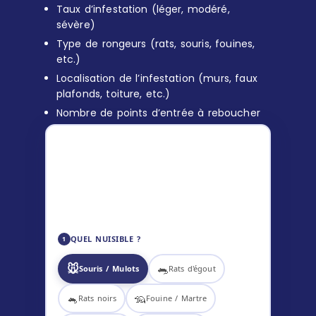
Taux d’infestation (léger, modéré,
sévère)
Type de rongeurs (rats, souris, fouines,
etc.)
Localisation de l’infestation (murs, faux
plafonds, toiture, etc.)
Nombre de points d’entrée à reboucher
ESTIMATION DÉRATISATION
119
–
169
€ TTC
✅ Diagnostic inclus
🎯 Technicien certifié
📋 Tarif communiqué avant intervention
QUEL NUISIBLE ?
1
🐭
🐀
Souris / Mulots
Rats d'égout
🐁
🦡
Rats noirs
Fouine / Martre