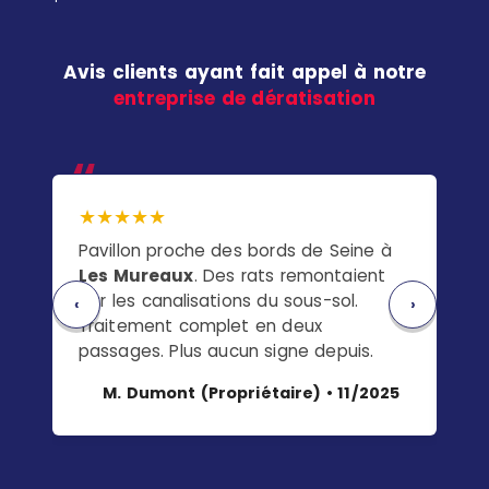
Avis clients ayant fait appel à notre
entreprise de dératisation
★★★★★
★
Pavillon proche des bords de Seine à
Ap
Les Mureaux
. Des rats remontaient
On
par les canalisations du sous-sol.
les
‹
›
Traitement complet en deux
et 
passages. Plus aucun signe depuis.
l'e
M. Dumont (Propriétaire) • 11/2025