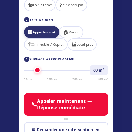
🐿️
❓
Loir / Lérot
Je ne sais pas
TYPE DE BIEN
2
🏢
🏠
Appartement
Maison
🏗️
🏭
Immeuble / Copro.
Local pro.
SURFACE APPROXIMATIVE
3
60
m²
10 m²
100 m²
200 m²
300 m²
Appeler maintenant —
📞
Réponse immédiate
ou
📅 Demander une intervention en