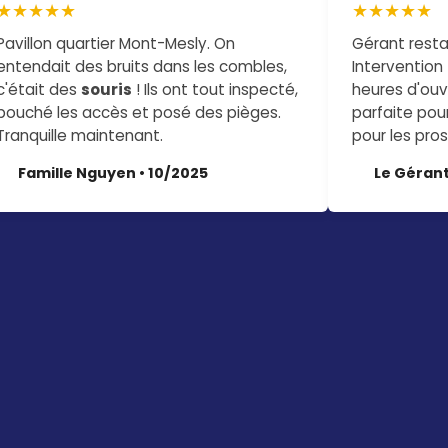
★★★★★
★★★★★
Pavillon quartier Mont-Mesly. On
Gérant restau
entendait des bruits dans les combles,
Intervention
c'était des
souris
! Ils ont tout inspecté,
heures d'ou
bouché les accès et posé des pièges.
parfaite pou
Tranquille maintenant.
pour les pros
Famille Nguyen • 10/2025
Le Gérant