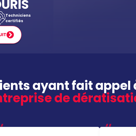
OURIS
Techniciens
certifiés
UIT
lients ayant fait appel 
treprise de dératisat