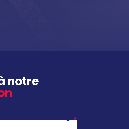
à notre
ion