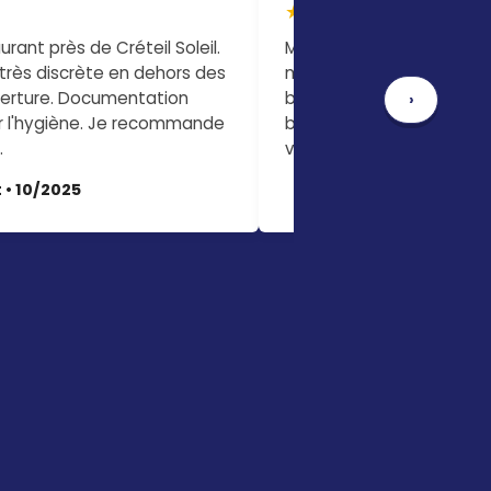
★★★★☆
rant près de Créteil Soleil.
Maison avec jardin à Créte
 très discrète en dehors des
mulots envahissaient le 
verture. Documentation
buanderie. Le technicien
›
r l'hygiène. Je recommande
boites sécurisées (j'ai un
.
visible en une semaine.
 • 10/2025
Philippe M. • 09/2025