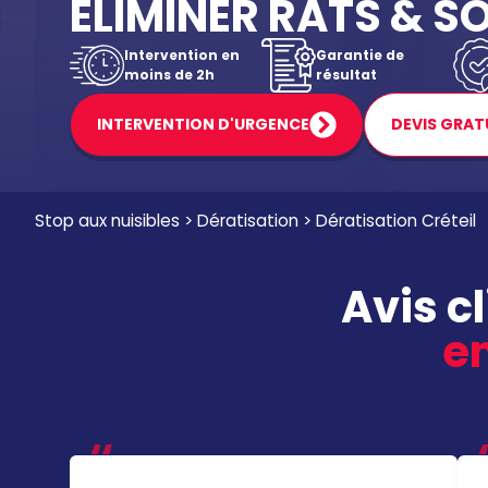
ÉLIMINER RATS & S
Intervention en
Garantie de
moins de 2h
résultat
INTERVENTION D'URGENCE
DEVIS GRAT
Stop aux nuisibles
>
Dératisation
>
Dératisation Créteil
Avis c
en