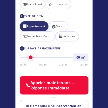
🐿️
❓
Loir / Lérot
Je ne sais pas
TYPE DE BIEN
2
🏢
🏠
Appartement
Maison
🏗️
🏭
Immeuble / Copro.
Local pro.
SURFACE APPROXIMATIVE
3
60
m²
10 m²
100 m²
200 m²
300 m²
Appeler maintenant —
📞
Réponse immédiate
ou
📅 Demander une intervention en