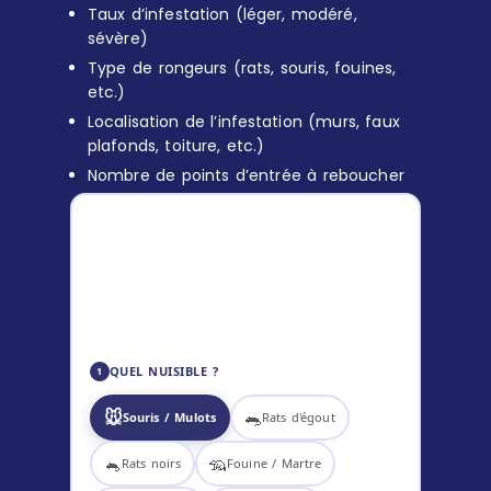
Taux d’infestation (léger, modéré,
sévère)
Type de rongeurs (rats, souris, fouines,
etc.)
Localisation de l’infestation (murs, faux
plafonds, toiture, etc.)
Nombre de points d’entrée à reboucher
ESTIMATION DÉRATISATION
119
–
169
€ TTC
✅ Diagnostic inclus
🎯 Technicien certifié
📋 Tarif communiqué avant intervention
QUEL NUISIBLE ?
1
🐭
🐀
Souris / Mulots
Rats d'égout
🐁
🦡
Rats noirs
Fouine / Martre