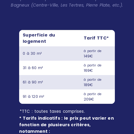
Bagneux (Centre-Ville, Les Tertres, Pierre Plate, etc.).
Superficie du
Tarif TTC*
logement
à partir de
0 à 30 m²
149€
à partir de
31 à 60 m²
169€
à partir de
61 à 90 m²
189€
à partir de
91 à 120 m²
209€
*TTC : toutes taxes comprises.
* Tarifs indicatifs : le prix peut varier en
fonction de plusieurs critères,
notamment :