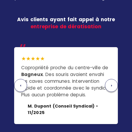
Avis clients ayant fait appel à notre
entreprise de dératisation
★★★★★
★
Copropriété proche du centre-ville de
Pav
Bagneux
. Des souris avaient envahi
rat
les caves communes. Intervention
jar
‹
›
rapide et coordonnée avec le syndic.
a s
Plus aucun problème depuis.
soi
M. Dupont (Conseil Syndical) •
11/2025