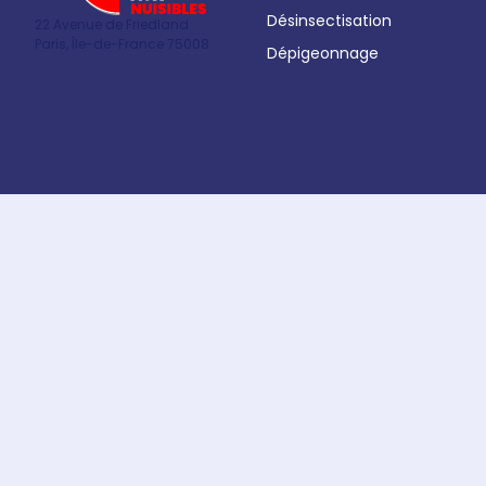
Désinsectisation
22 Avenue de Friedland
Paris, Île-de-France 75008
Dépigeonnage