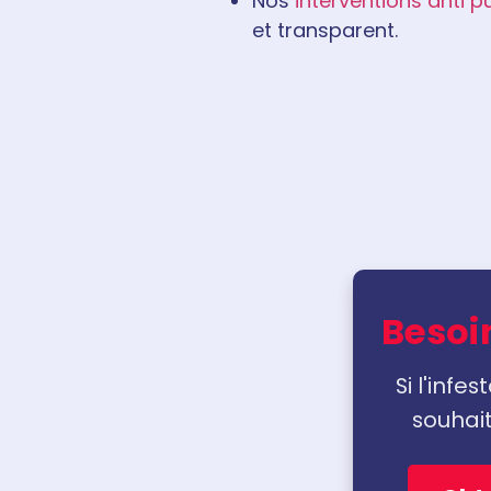
Nos
interventions anti pu
et transparent.
Besoin
Si l'infe
souhait