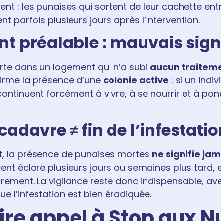
nent : les punaises qui sortent de leur cachette en
t parfois plusieurs jours après l’intervention.
nt préalable : mauvais sig
rte dans un logement qui n’a subi
aucun traitem
firme la présence d’une
colonie active
: si un indi
 continuent forcément à vivre, à se nourrir et à p
cadavre ≠ fin de l’infestati
, la présence de punaises mortes
ne signifie jam
nt éclore plusieurs jours ou semaines plus tard,
rement. La vigilance reste donc indispensable, av
ue l’infestation est bien éradiquée.
ire appel à Stop aux Nu