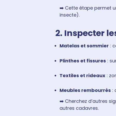
➡️ Cette étape permet 
insecte).
2. Inspecter l
Matelas et sommier
: c
Plinthes et fissures
: su
Textiles et rideaux
: zo
Meubles rembourrés
: 
➡️ Cherchez d’autres sig
autres cadavres.