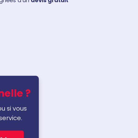
gnées d’un
devis gratuit
nelle ?
ou si vous
service.