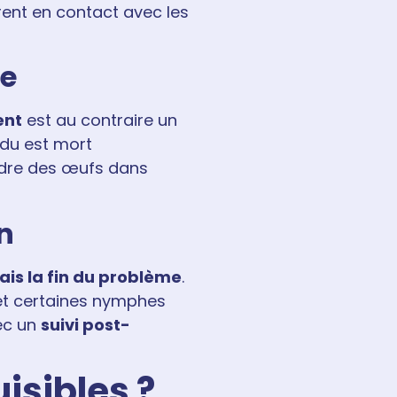
trent en contact avec les
ne
ent
est au contraire un
vidu est mort
ondre des œufs dans
on
ais la fin du problème
.
 et certaines nymphes
ec un
suivi post-
isibles ?