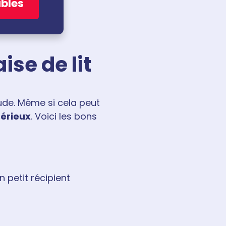
ibles
ise de lit
tude. Même si cela peut
sérieux
. Voici les bons
 petit récipient